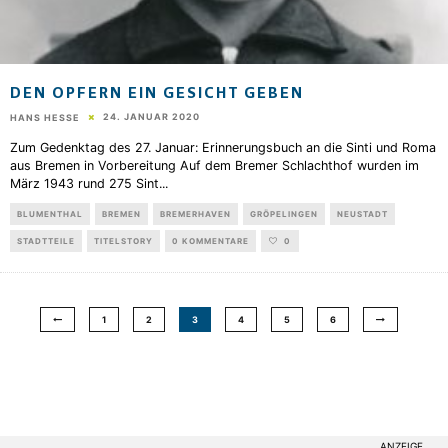
DEN OPFERN EIN GESICHT GEBEN
24. JANUAR 2020
HANS HESSE
Zum Gedenktag des 27. Januar: Erinnerungsbuch an die Sinti und Roma
aus Bremen in Vorbereitung Auf dem Bremer Schlachthof wurden im
März 1943 rund 275 Sint
...
BLUMENTHAL
BREMEN
BREMERHAVEN
GRÖPELINGEN
NEUSTADT
STADTTEILE
TITELSTORY
0 KOMMENTARE
0
1
2
3
4
5
6