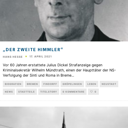
„DER ZWEITE HIMMLER“
17. APRIL 2021
HANS HESSE
Vor 60 Jahren erstattete Julius Dickel Strafanzeige gegen
Kriminalsekretär Wilhelm Mündtrath, einen der Haupttäter der NS-
Verfolgung der Sinti und Roma in Breme
...
BIOGRAFIEN
BREMEN
FINDORFF
GRÖPELINGEN
LEBEN
NEUSTADT
NEWS
STADTTEILE
TITELSTORY
0 KOMMENTARE
0