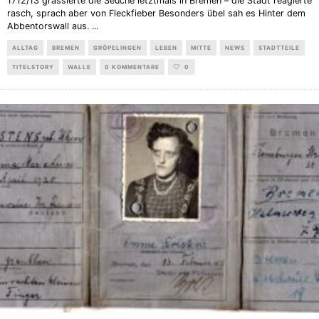
1712/13 grassierte die Seuche letztmals in Bremen – die Stadt reagierte
rasch, sprach aber von Fleckfieber Besonders übel sah es Hinter dem
Abbentorswall aus.
...
ALLTAG
BREMEN
GRÖPELINGEN
LEBEN
MITTE
NEWS
STADTTEILE
TITELSTORY
WALLE
0 KOMMENTARE
0