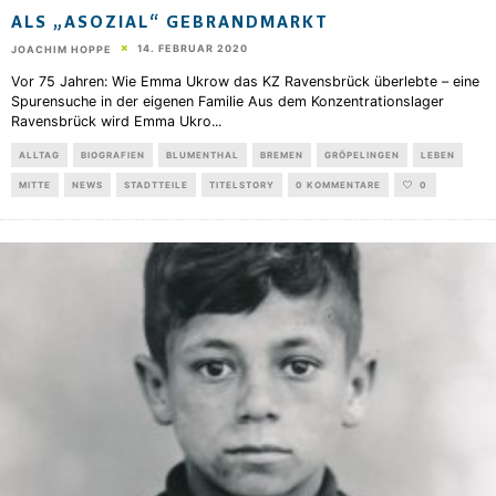
ALS „ASOZIAL“ GEBRANDMARKT
14. FEBRUAR 2020
JOACHIM HOPPE
Vor 75 Jahren: Wie Emma Ukrow das KZ Ravensbrück überlebte – eine
Spurensuche in der eigenen Familie Aus dem Konzentrationslager
Ravensbrück wird Emma Ukro
...
ALLTAG
BIOGRAFIEN
BLUMENTHAL
BREMEN
GRÖPELINGEN
LEBEN
MITTE
NEWS
STADTTEILE
TITELSTORY
0 KOMMENTARE
0