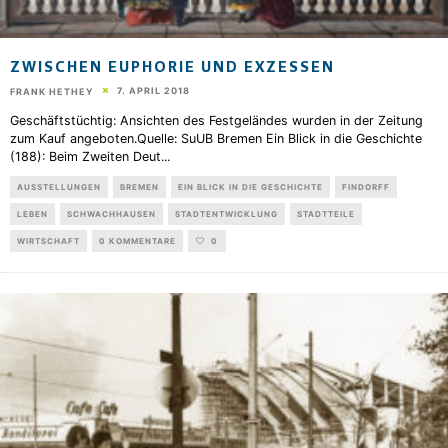
ZWISCHEN EUPHORIE UND EXZESSEN
7. APRIL 2018
FRANK HETHEY
Geschäftstüchtig: Ansichten des Festgeländes wurden in der Zeitung
zum Kauf angeboten.Quelle: SuUB Bremen Ein Blick in die Geschichte
(188): Beim Zweiten Deut
...
AUSSTELLUNGEN
BREMEN
EIN BLICK IN DIE GESCHICHTE
FINDORFF
LEBEN
SCHWACHHAUSEN
STADTENTWICKLUNG
STADTTEILE
WIRTSCHAFT
0 KOMMENTARE
0