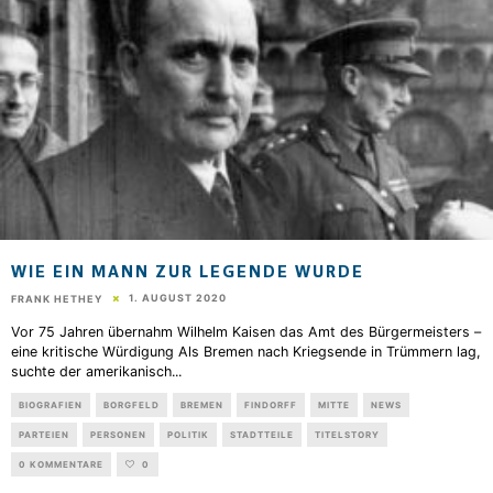
WIE EIN MANN ZUR LEGENDE WURDE
1. AUGUST 2020
FRANK HETHEY
Vor 75 Jahren übernahm Wilhelm Kaisen das Amt des Bürgermeisters –
eine kritische Würdigung Als Bremen nach Kriegsende in Trümmern lag,
suchte der amerikanisch
...
BIOGRAFIEN
BORGFELD
BREMEN
FINDORFF
MITTE
NEWS
PARTEIEN
PERSONEN
POLITIK
STADTTEILE
TITELSTORY
0 KOMMENTARE
0