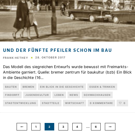
UND DER FÜNFTE PFEILER SCHON IM BAU
28. OKTOBER 2017
FRANK HETHEY
Das Modell des siegreichen Entwurfs wurde bewusst mit Freimarkts-
Ambiente garniert. Quelle: bremer zentrum für baukultur (bzb) Ein Blick
in die Geschichte (16
...
BAUTEN
BREMEN
EIN BLICK IN DIE GESCHICHTE
ESSEN & TRINKEN
FINDORFF
JUGENDKULTUR
LEBEN
NEWS
SCHWACHHAUSEN
STADTENTWICKLUNG
STADTTEILE
WIRTSCHAFT
0 KOMMENTARE
0
…
1
2
3
4
6