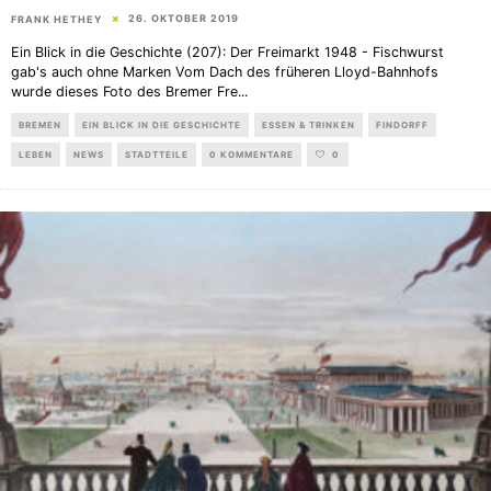
26. OKTOBER 2019
FRANK HETHEY
Ein Blick in die Geschichte (207): Der Freimarkt 1948 - Fischwurst
gab's auch ohne Marken Vom Dach des früheren Lloyd-Bahnhofs
wurde dieses Foto des Bremer Fre
...
BREMEN
EIN BLICK IN DIE GESCHICHTE
ESSEN & TRINKEN
FINDORFF
LEBEN
NEWS
STADTTEILE
0 KOMMENTARE
0