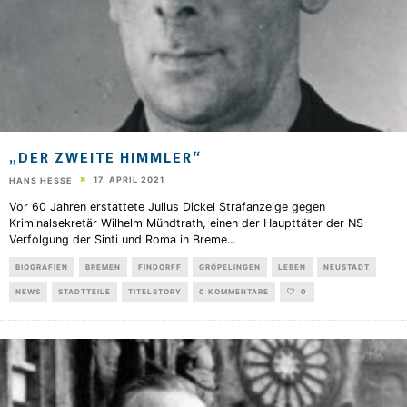
„DER ZWEITE HIMMLER“
17. APRIL 2021
HANS HESSE
Vor 60 Jahren erstattete Julius Dickel Strafanzeige gegen
Kriminalsekretär Wilhelm Mündtrath, einen der Haupttäter der NS-
Verfolgung der Sinti und Roma in Breme
...
BIOGRAFIEN
BREMEN
FINDORFF
GRÖPELINGEN
LEBEN
NEUSTADT
NEWS
STADTTEILE
TITELSTORY
0 KOMMENTARE
0