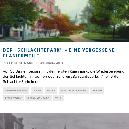
DER „SCHLACHTEPARK“ – EINE VERGESSENE
FLANIERMEILE
20. MÄRZ 2016
PETER STROTMANN
Vor 30 Jahren begann mit dem ersten Kajenmarkt die Wiederbelebung
der Schlachte in Tradition des früheren „Schlachteparks“ / Teil 5 der
Schlachte-Serie In den
...
BREMEN INTERN
LEBEN
MITTE
SCHLACHTE-SERIE
SERIEN
TITELSTORY
0 KOMMENTARE
0