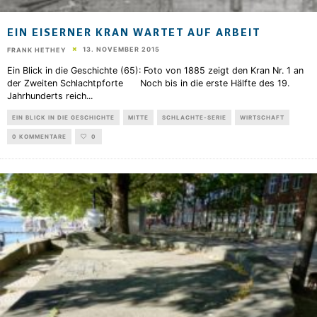
EIN EISERNER KRAN WARTET AUF ARBEIT
13. NOVEMBER 2015
FRANK HETHEY
Ein Blick in die Geschichte (65): Foto von 1885 zeigt den Kran Nr. 1 an
der Zweiten Schlachtpforte Noch bis in die erste Hälfte des 19.
Jahrhunderts reich
...
EIN BLICK IN DIE GESCHICHTE
MITTE
SCHLACHTE-SERIE
WIRTSCHAFT
0 KOMMENTARE
0