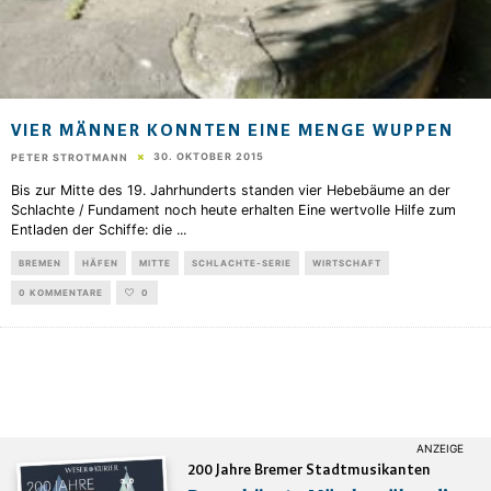
VIER MÄNNER KONNTEN EINE MENGE WUPPEN
30. OKTOBER 2015
PETER STROTMANN
Bis zur Mitte des 19. Jahrhunderts standen vier Hebebäume an der
Schlachte / Fundament noch heute erhalten Eine wertvolle Hilfe zum
Entladen der Schiffe: die
...
BREMEN
HÄFEN
MITTE
SCHLACHTE-SERIE
WIRTSCHAFT
0 KOMMENTARE
0
200 Jahre Bremer Stadtmusikanten