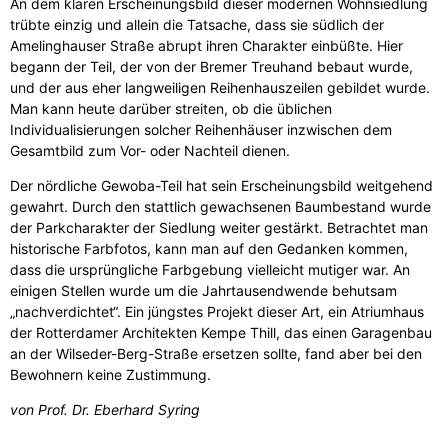
An dem klaren Erscheinungsbild dieser modernen Wohnsiedlung
trübte einzig und allein die Tatsache, dass sie südlich der
Amelinghauser Straße abrupt ihren Charakter einbüßte. Hier
begann der Teil, der von der Bremer Treuhand bebaut wurde,
und der aus eher langweiligen Reihenhauszeilen gebildet wurde.
Man kann heute darüber streiten, ob die üblichen
Individualisierungen solcher Reihenhäuser inzwischen dem
Gesamtbild zum Vor- oder Nachteil dienen.
Der nördliche Gewoba-Teil hat sein Erscheinungsbild weitgehend
gewahrt. Durch den stattlich gewachsenen Baumbestand wurde
der Parkcharakter der Siedlung weiter gestärkt. Betrachtet man
historische Farbfotos, kann man auf den Gedanken kommen,
dass die ursprüngliche Farbgebung vielleicht mutiger war. An
einigen Stellen wurde um die Jahrtausendwende behutsam
„nachverdichtet“. Ein jüngstes Projekt dieser Art, ein Atriumhaus
der Rotterdamer Architekten Kempe Thill, das einen Garagenbau
an der Wilseder-Berg-Straße ersetzen sollte, fand aber bei den
Bewohnern keine Zustimmung.
von Prof. Dr. Eberhard Syring