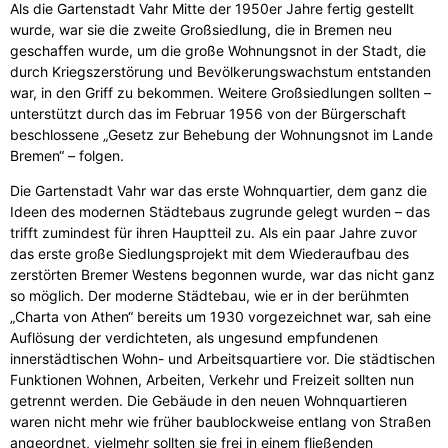
Als die Gartenstadt Vahr Mitte der 1950er Jahre fertig gestellt
wurde, war sie die zweite Großsiedlung, die in Bremen neu
geschaffen wurde, um die große Wohnungsnot in der Stadt, die
durch Kriegszerstörung und Bevölkerungswachstum entstanden
war, in den Griff zu bekommen. Weitere Großsiedlungen sollten –
unterstützt durch das im Februar 1956 von der Bürgerschaft
beschlossene „Gesetz zur Behebung der Wohnungsnot im Lande
Bremen“ – folgen.
Die Gartenstadt Vahr war das erste Wohnquartier, dem ganz die
Ideen des modernen Städtebaus zugrunde gelegt wurden – das
trifft zumindest für ihren Hauptteil zu. Als ein paar Jahre zuvor
das erste große Siedlungsprojekt mit dem Wiederaufbau des
zerstörten Bremer Westens begonnen wurde, war das nicht ganz
so möglich. Der moderne Städtebau, wie er in der berühmten
„Charta von Athen“ bereits um 1930 vorgezeichnet war, sah eine
Auflösung der verdichteten, als ungesund empfundenen
innerstädtischen Wohn- und Arbeitsquartiere vor. Die städtischen
Funktionen Wohnen, Arbeiten, Verkehr und Freizeit sollten nun
getrennt werden. Die Gebäude in den neuen Wohnquartieren
waren nicht mehr wie früher baublockweise entlang von Straßen
angeordnet, vielmehr sollten sie frei in einem fließenden