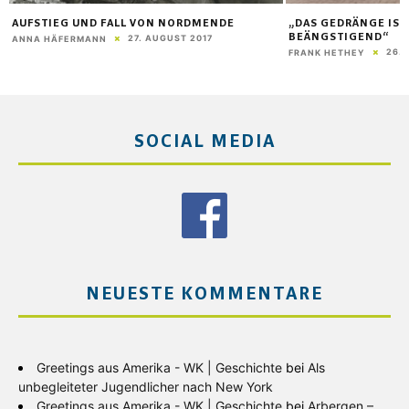
AUFSTIEG UND FALL VON NORDMENDE
„DAS GEDRÄNGE IS
BEÄNGSTIGEND“
27. AUGUST 2017
ANNA HÄFERMANN
26.
FRANK HETHEY
SOCIAL MEDIA
NEUESTE KOMMENTARE
Greetings aus Amerika - WK | Geschichte
bei
Als
unbegleiteter Jugendlicher nach New York
Greetings aus Amerika - WK | Geschichte
bei
Arbergen –