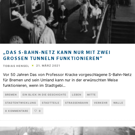
„DAS S-BAHN-NETZ KANN NUR MIT ZWEI
GROSSEN TUNNELN FUNKTIONIEREN“
21. MÄRZ 2021
TOBIAS HENSEL
Vor 50 Jahren Das von Professor Kracke vorgeschlagene S-Bahn-Netz
für Bremen und sein Umland kann nur in der erwünschten Weise
funktionieren, wenn im Stadtgebi
...
BREMEN
EIN BLICK IN DIE GESCHICHTE
LEBEN
MITTE
STADTENTWICKLUNG
STADTTEILE
STRASSENBAHN
VERKEHR
WALLE
0 KOMMENTARE
0