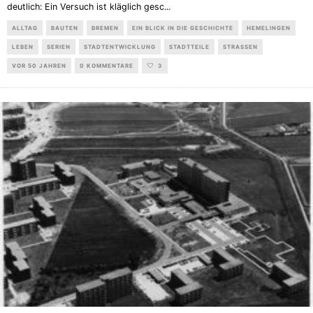
deutlich: Ein Versuch ist kläglich gesc
...
ALLTAG
BAUTEN
BREMEN
EIN BLICK IN DIE GESCHICHTE
HEMELINGEN
LEBEN
SERIEN
STADTENTWICKLUNG
STADTTEILE
STRASSEN
VOR 50 JAHREN
0 KOMMENTARE
3