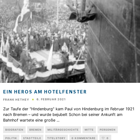
EIN HEROS AM HOTELFENSTER
6. FEBRUAR 2021
FRANK HETHEY
Zur Taufe der "Hindenburg" kam Paul von Hindenburg im Februar 1921
nach Bremen – und wurde bejubelt Schon bei seiner Ankunft am
Bahnhof wartete eine große
...
BIOGRAFIEN
BREMEN
MILITÄRGESCHICHTE
MITTE
PERSONEN
POLITIK
STADTTEILE
TITELSTORY
0 KOMMENTARE
0