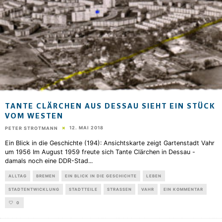
TANTE CLÄRCHEN AUS DESSAU SIEHT EIN STÜCK
VOM WESTEN
12. MAI 2018
PETER STROTMANN
Ein Blick in die Geschichte (194): Ansichtskarte zeigt Gartenstadt Vahr
um 1956 Im August 1959 freute sich Tante Clärchen in Dessau -
damals noch eine DDR-Stad
...
ALLTAG
BREMEN
EIN BLICK IN DIE GESCHICHTE
LEBEN
STADTENTWICKLUNG
STADTTEILE
STRASSEN
VAHR
EIN KOMMENTAR
0