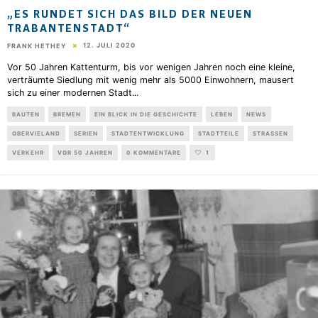
„ES RUNDET SICH DAS BILD DER NEUEN
TRABANTENSTADT“
12. JULI 2020
FRANK HETHEY
Vor 50 Jahren Kattenturm, bis vor wenigen Jahren noch eine kleine,
verträumte Siedlung mit wenig mehr als 5000 Einwohnern, mausert
sich zu einer modernen Stadt
...
BAUTEN
BREMEN
EIN BLICK IN DIE GESCHICHTE
LEBEN
NEWS
OBERVIELAND
SERIEN
STADTENTWICKLUNG
STADTTEILE
STRASSEN
VERKEHR
VOR 50 JAHREN
0 KOMMENTARE
1