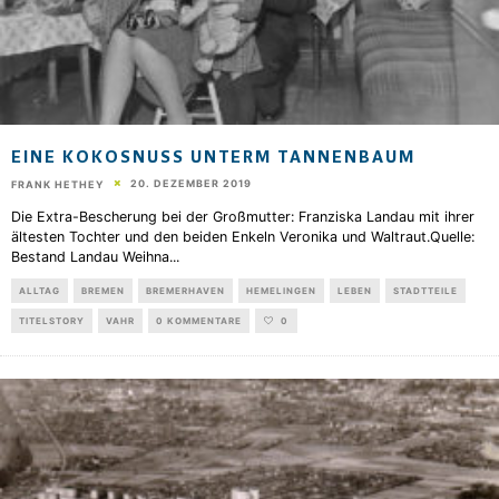
EINE KOKOSNUSS UNTERM TANNENBAUM
20. DEZEMBER 2019
FRANK HETHEY
Die Extra-Bescherung bei der Großmutter: Franziska Landau mit ihrer
ältesten Tochter und den beiden Enkeln Veronika und Waltraut.Quelle:
Bestand Landau Weihna
...
ALLTAG
BREMEN
BREMERHAVEN
HEMELINGEN
LEBEN
STADTTEILE
TITELSTORY
VAHR
0 KOMMENTARE
0