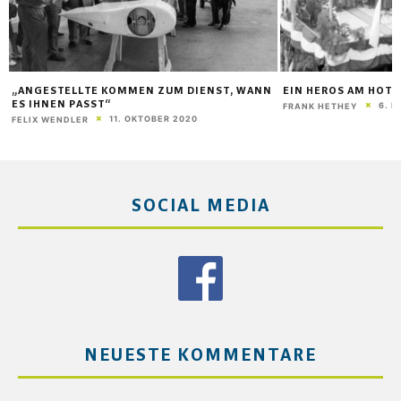
„ANGESTELLTE KOMMEN ZUM DIENST, WANN
EIN HEROS AM HOTE
ES IHNEN PASST“
6. F
FRANK HETHEY
11. OKTOBER 2020
FELIX WENDLER
SOCIAL MEDIA
NEUESTE KOMMENTARE