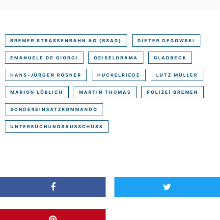
BREMER STRASSENBAHN AG (BSAG)
DIETER DEGOWSKI
EMANUELE DE GIORGI
GEISELDRAMA
GLADBECK
HANS-JÜRGEN RÖSNER
HUCKELRIEDE
LUTZ MÜLLER
MARION LÖBLICH
MARTIN THOMAS
POLIZEI BREMEN
SONDEREINSATZKOMMANDO
UNTERSUCHUNGSAUSSCHUSS