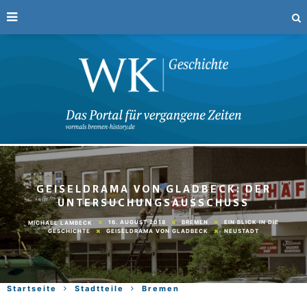
GEISELDRAMA VON GLADBECK: DER
UNTERSUCHUNGSAUSSCHUSS
16. AUGUST 2018
BREMEN
EIN BLICK IN DIE
MICHAEL LAMBECK
GESCHICHTE
GEISELDRAMA VON GLADBECK
NEUSTADT
Startseite
Stadtteile
Bremen