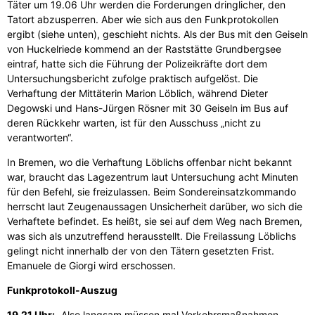
Täter um 19.06 Uhr werden die Forderungen dringlicher, den
Tatort abzusperren. Aber wie sich aus den Funkprotokollen
ergibt (siehe unten), geschieht nichts. Als der Bus mit den Geiseln
von Huckelriede kommend an der Raststätte Grundbergsee
eintraf, hatte sich die Führung der Polizeikräfte dort dem
Untersuchungsbericht zufolge praktisch aufgelöst. Die
Verhaftung der Mittäterin Marion Löblich, während Dieter
Degowski und Hans-Jürgen Rösner mit 30 Geiseln im Bus auf
deren Rückkehr warten, ist für den Ausschuss „nicht zu
verantworten“.
In Bremen, wo die Verhaftung Löblichs offenbar nicht bekannt
war, braucht das Lagezentrum laut Untersuchung acht Minuten
für den Befehl, sie freizulassen. Beim Sondereinsatzkommando
herrscht laut Zeugenaussagen Unsicherheit darüber, wo sich die
Verhaftete befindet. Es heißt, sie sei auf dem Weg nach Bremen,
was sich als unzutreffend herausstellt. Die Freilassung Löblichs
gelingt nicht innerhalb der von den Tätern gesetzten Frist.
Emanuele de Giorgi wird erschossen.
Funkprotokoll-Auszug
19.21 Uhr:
„Also
langsam müssen mal Verkehrsmaßnahmen