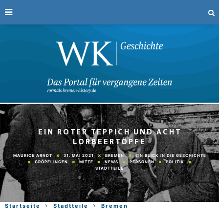
EIN ROTER TEPPICH UND ACHT
LORBEERTÖPFE
31. MAI 2021
BREMEN
EIN BLICK IN DIE GESCHICHTE
MAURICE ARNDT
GRÖPELINGEN
MITTE
NEWS
PERSONEN
POLITIK
STADTTEILE
Startseite
Stadtteile
Bremen