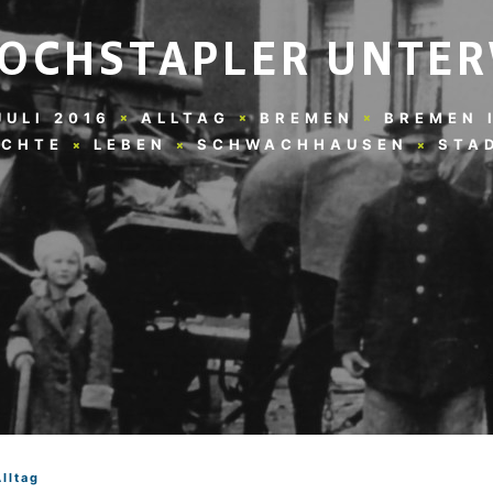
HOCHSTAPLER UNTE
JULI 2016
ALLTAG
BREMEN
BREMEN 
ICHTE
LEBEN
SCHWACHHAUSEN
STA
Alltag