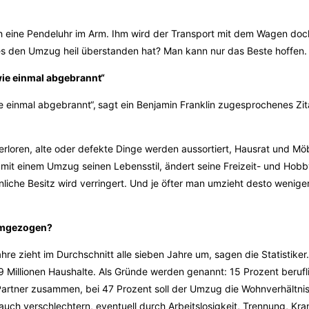
h eine Pendeluhr im Arm. Ihm wird der Transport mit dem Wagen do
lles den Umzug heil überstanden hat? Man kann nur das Beste hoffen.
ie einmal abgebrannt“
e einmal abgebrannt“,
sagt ein Benjamin Franklin zugesprochenes Zita
erloren, alte oder defekte Dinge werden aussortiert, Hausrat und M
 mit einem Umzug seinen Lebensstil, ändert seine Freizeit- und Hobbya
sönliche Besitz wird verringert. Und je öfter man umzieht desto wenig
umgezogen?
re zieht im Durchschnitt alle sieben Jahre um, sagen die Statistike
9 Millionen Haushalte. Als Gründe werden genannt: 15 Prozent beruf
Partner zusammen, bei 47 Prozent soll der Umzug die Wohnverhältni
auch verschlechtern, eventuell durch Arbeitslosigkeit, Trennung, Kr