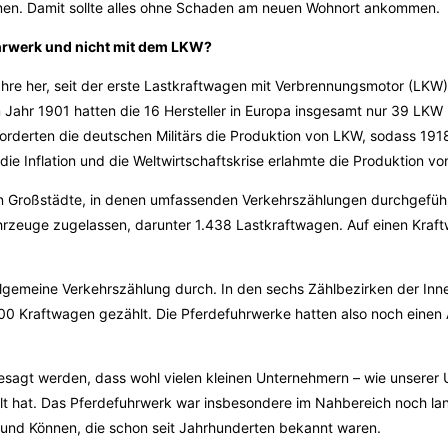
n. Damit sollte alles ohne Schaden am neuen Wohnort ankommen.
rwerk und nicht mit dem LKW?
re her, seit der erste Lastkraftwagen mit Verbrennungsmotor (LKW) 
m Jahr 1901 hatten die 16 Hersteller in Europa insgesamt nur 39 LKW 
forderten die deutschen Militärs die Produktion von LKW, sodass 19
ie Inflation und die Weltwirtschaftskrise erlahmte die Produktion v
en Großstädte, in denen umfassenden Verkehrszählungen durchgefüh
hrzeuge zugelassen, darunter 1.438 Lastkraftwagen. Auf einen Kra
llgemeine Verkehrszählung durch. In den sechs Zählbezirken der In
0 Kraftwagen gezählt. Die Pferdefuhrwerke hatten also noch einen 
gt werden, dass wohl vielen kleinen Unternehmern – wie unserer 
t hat. Das Pferdefuhrwerk war insbesondere im Nahbereich noch lan
und Können, die schon seit Jahrhunderten bekannt waren.