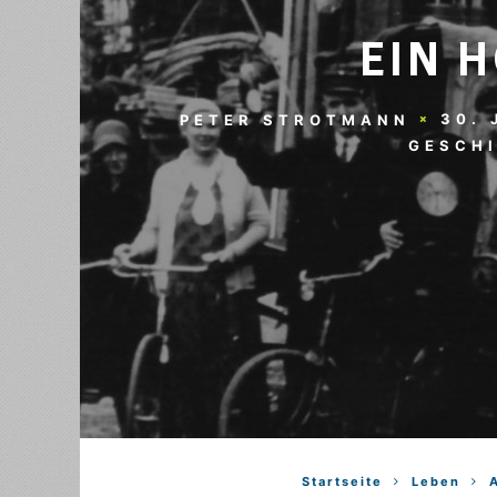
EIN 
30. 
PETER STROTMANN
GESCH
Startseite
Leben