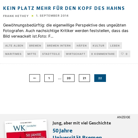
KEIN PLATZ MEHR FÜR DEN KOPF DES HAHNS
1. SEPTEMBER 2014
FRANK HETHEY
Gewöhnungsbedürftig: die eigenwillige Perspektive des ungeübten
Fotografen. Auch nachsichtige Kritiker werden feststellen, dass das
Bild verwackelt ist.Foto: F
...
ALTE ALBEN
BREMEN
BREMEN INTERN
HÄFEN
KULTUR
LEBEN
MARITIMES
MITTE
STADTTEILE
WIRTSCHAFT
0 KOMMENTARE
0
…
1
20
21
22
Jung, aber mit viel Geschichte
50 Jahre