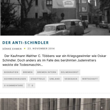
DER ANTI-SCHINDLER
23. NOVEMBER 2014
SÖNKE EHMEN
Der Kaufmann Walther C. Többens war ein Kriegsgewinnler wie Oskar
Schindler. Doch anders als im Falle des berühmten Judenretters
weckte die Todesmaschin
...
BIOGRAFIEN
BREMEN
BREMEN INTERN
DELMENHORST
SCHWACHHAUSEN
STADTTEILE
UMLAND
VEGESACK
WIRTSCHAFT
0 KOMMENTARE
0