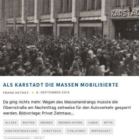
ALS KARSTADT DIE MASSEN MOBILISIERTE
8. SEPTEMBER 2014
FRANK HETHEY
Da ging nichts mehr: Wegen des Massenandrangs musste die
Obernstraße am Nachmittag zeitweise für den Autoverkehr gesperrt
werden. Bildvorlage: Privat Zehntaus
...
ALLTAG
BAUTEN
BREMEN
BREMEN INTERN
LEBEN
MITTE
STADTENTWICKLUNG
STADTTEILE
TITELSTORY
WIRTSCHAFT