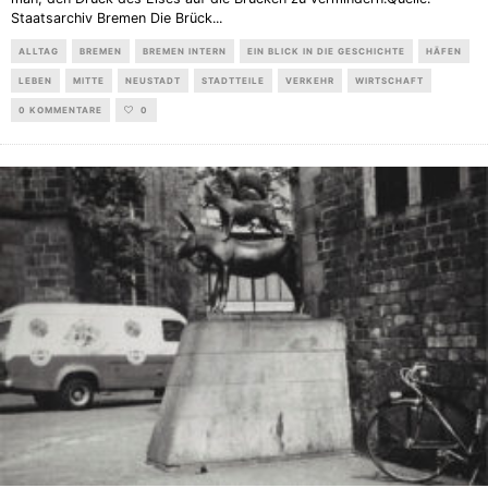
Staatsarchiv Bremen Die Brück
...
ALLTAG
BREMEN
BREMEN INTERN
EIN BLICK IN DIE GESCHICHTE
HÄFEN
LEBEN
MITTE
NEUSTADT
STADTTEILE
VERKEHR
WIRTSCHAFT
0 KOMMENTARE
0