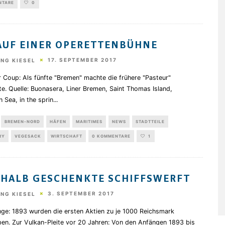
NTARE
0
AUF EINER OPERETTENBÜHNE
17. SEPTEMBER 2017
NG KIESEL
r Coup: Als fünfte "Bremen" machte die frühere "Pasteur"
e. Quelle: Buonasera, Liner Bremen, Saint Thomas Island,
 Sea, in the sprin
...
BREMEN-NORD
HÄFEN
MARITIMES
NEWS
STADTTEILE
RY
VEGESACK
WIRTSCHAFT
0 KOMMENTARE
1
 HALB GESCHENKTE SCHIFFSWERFT
3. SEPTEMBER 2017
NG KIESEL
nge: 1893 wurden die ersten Aktien zu je 1000 Reichsmark
en. Zur Vulkan-Pleite vor 20 Jahren: Von den Anfängen 1893 bis