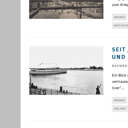
zum Kri
BREMEN
WIRTSCH
SEIT
UND
BREMEN
Ein Blick
vertraute
över".
...
BREMEN
UMLAND