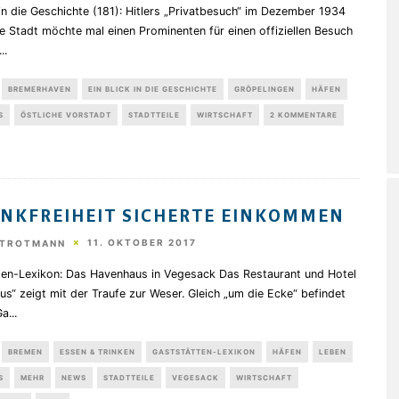
 in die Geschichte (181): Hitlers „Privatbesuch“ im Dezember 1934
e Stadt möchte mal einen Prominenten für einen offiziellen Besuch
...
BREMERHAVEN
EIN BLICK IN DIE GESCHICHTE
GRÖPELINGEN
HÄFEN
S
ÖSTLICHE VORSTADT
STADTTEILE
WIRTSCHAFT
2 KOMMENTARE
NKFREIHEIT SICHERTE EINKOMMEN
11. OKTOBER 2017
STROTMANN
ten-Lexikon: Das Havenhaus in Vegesack Das Restaurant und Hotel
s“ zeigt mit der Traufe zur Weser. Gleich „um die Ecke“ befindet
Ga
...
BREMEN
ESSEN & TRINKEN
GASTSTÄTTEN-LEXIKON
HÄFEN
LEBEN
S
MEHR
NEWS
STADTTEILE
VEGESACK
WIRTSCHAFT