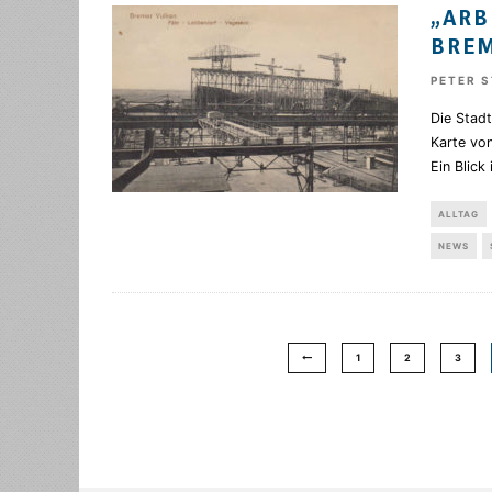
„ARB
BREM
PETER 
Die Stad
Karte vo
Ein Blick 
ALLTAG
NEWS
1
2
3