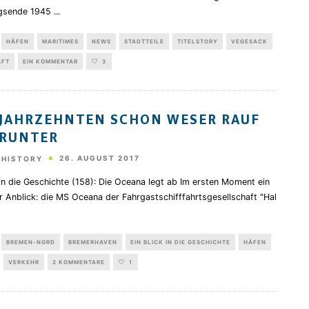
egsende 1945
...
HÄFEN
MARITIMES
NEWS
STADTTEILE
TITELSTORY
VEGESACK
AFT
EIN KOMMENTAR
3
 JAHRZEHNTEN SCHON WESER RAUF
 RUNTER
26. AUGUST 2017
 HISTORY
 in die Geschichte (158): Die Oceana legt ab Im ersten Moment ein
r Anblick: die MS Oceana der Fahrgastschifffahrtsgesellschaft "Hal
BREMEN-NORD
BREMERHAVEN
EIN BLICK IN DIE GESCHICHTE
HÄFEN
VERKEHR
2 KOMMENTARE
1