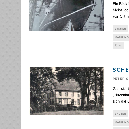
Ein Blick
Meist jed
vor Ort h
BREMEN
MARITIME
0
SCHE
PETER 
Gaststät
„Havenhau
sich die 
BAUTEN
MARITIME