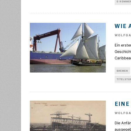
0 KOMME
WIE 
WOLFGA
Ein erste
Geschicht
Caribbean
BREMEN
TITELSTO
EINE
WOLFGA
Die Anfä
ausgegeb