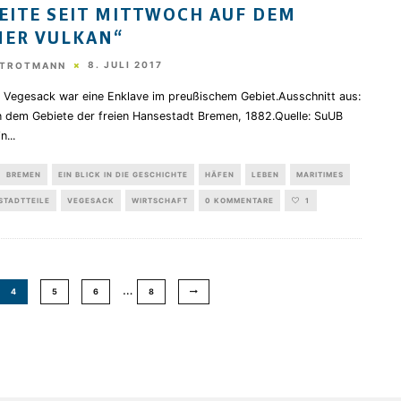
EITE SEIT MITTWOCH AUF DEM
ER VULKAN“
8. JULI 2017
STROTMANN
t Vegesack war eine Enklave im preußischem Gebiet.Ausschnitt aus:
n dem Gebiete der freien Hansestadt Bremen, 1882.Quelle: SuUB
in
...
BREMEN
EIN BLICK IN DIE GESCHICHTE
HÄFEN
LEBEN
MARITIMES
STADTTEILE
VEGESACK
WIRTSCHAFT
0 KOMMENTARE
1
…
4
5
6
8