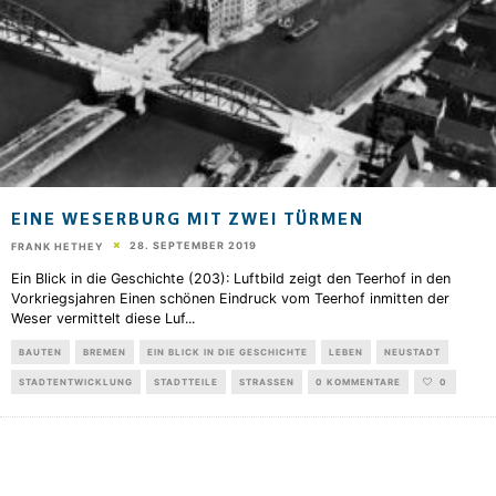
EINE WESERBURG MIT ZWEI TÜRMEN
28. SEPTEMBER 2019
FRANK HETHEY
Ein Blick in die Geschichte (203): Luftbild zeigt den Teerhof in den
Vorkriegsjahren Einen schönen Eindruck vom Teerhof inmitten der
Weser vermittelt diese Luf
...
BAUTEN
BREMEN
EIN BLICK IN DIE GESCHICHTE
LEBEN
NEUSTADT
STADTENTWICKLUNG
STADTTEILE
STRASSEN
0 KOMMENTARE
0