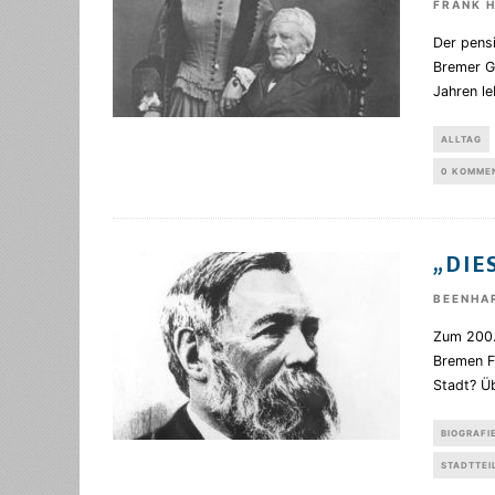
FRANK 
Der pens
Bremer G
Jahren le
ALLTAG
0 KOMME
„DIE
BEENHA
Zum 200. 
Bremen Fr
Stadt? Ü
BIOGRAFI
STADTTEI