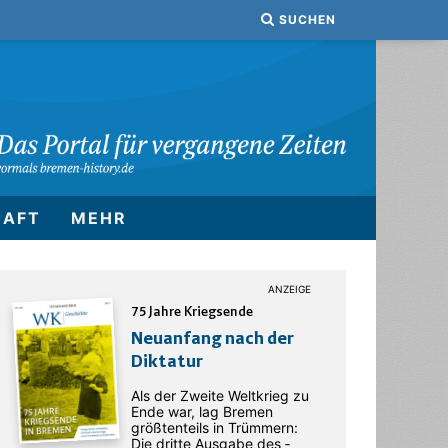
SUCHEN
HAFT
MEHR
75 Jahre Kriegsende
Neuanfang nach der
Diktatur
Als der Zweite Weltkrieg zu
Ende war, lag Bremen
größtenteils in Trümmern:
Die dritte Ausgabe des ­