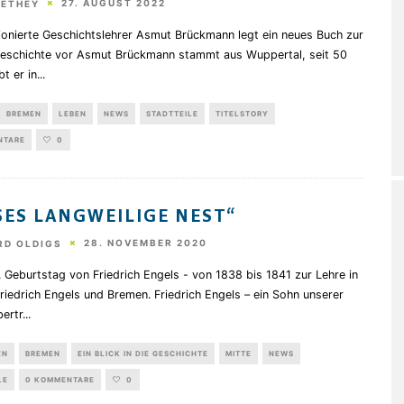
27. AUGUST 2022
HETHEY
ionierte Geschichtslehrer Asmut Brückmann legt ein neues Buch zur
eschichte vor Asmut Brückmann stammt aus Wuppertal, seit 50
bt er in
...
BREMEN
LEBEN
NEWS
STADTTEILE
TITELSTORY
NTARE
0
SES LANGWEILIGE NEST“
28. NOVEMBER 2020
RD OLDIGS
Geburtstag von Friedrich Engels - von 1838 bis 1841 zur Lehre in
iedrich Engels und Bremen. Friedrich Engels – ein Sohn unserer
bertr
...
EN
BREMEN
EIN BLICK IN DIE GESCHICHTE
MITTE
NEWS
LE
0 KOMMENTARE
0