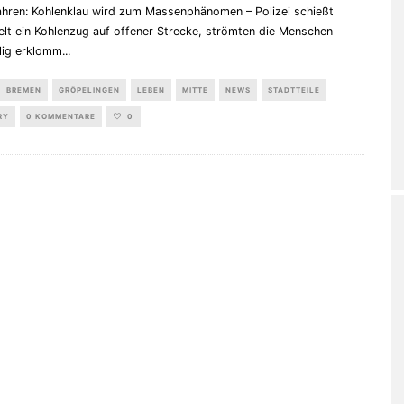
ahren: Kohlenklau wird zum Massenphänomen – Polizei schießt
elt ein Kohlenzug auf offener Strecke, strömten die Menschen
ilig erklomm
...
BREMEN
GRÖPELINGEN
LEBEN
MITTE
NEWS
STADTTEILE
RY
0 KOMMENTARE
0