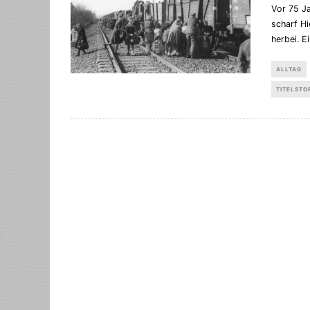
Vor 75 J
scharf Hi
herbei. E
ALLTAG
TITELSTO