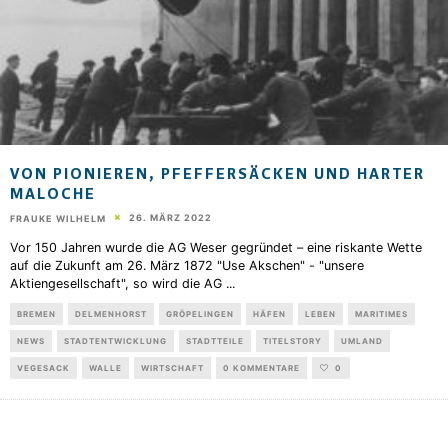
VON PIONIEREN, PFEFFERSÄCKEN UND HARTER
MALOCHE
26. MÄRZ 2022
FRAUKE WILHELM
Vor 150 Jahren wurde die AG Weser gegründet – eine riskante Wette
auf die Zukunft am 26. März 1872 "Use Akschen" - "unsere
Aktiengesellschaft", so wird die AG
...
BREMEN
DELMENHORST
GRÖPELINGEN
HÄFEN
LEBEN
MARITIMES
NEWS
STADTENTWICKLUNG
STADTTEILE
TITELSTORY
UMLAND
VEGESACK
WALLE
WIRTSCHAFT
0 KOMMENTARE
0