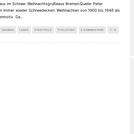
aus im Schnee: Weihnachtsgrüßeaus Bremen.Quelle: Peter
n Immer wieder Schneedecken: Weihnachten von 1900 bis 1946 als
enmotiv Da
...
BREMEN
LEBEN
STADTTEILE
TITELSTORY
0 KOMMENTARE
0