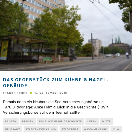
DAS GEGENSTÜCK ZUM KÜHNE & NAGEL-
GEBÄUDE
17. SEPTEMBER 2016
FRANK HETHEY
Damals noch ein Neubau: die See-Versicherungsbörse um
1970.Bildvorlage: Anke Flämig Blick in die Geschichte (109):
Versicherungsbörse auf dem Teerhof sollte
...
BAUTEN
BREMEN
EIN BLICK IN DIE GESCHICHTE
LEBEN
MITTE
NEUSTADT
STADTENTWICKLUNG
STADTTEILE
0 KOMMENTARE
0