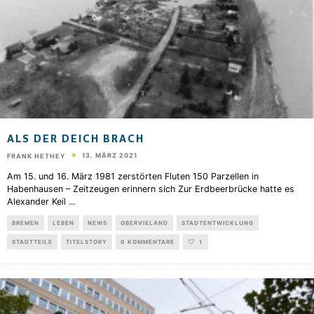
ALS DER DEICH BRACH
13. MÄRZ 2021
FRANK HETHEY
Am 15. und 16. März 1981 zerstörten Fluten 150 Parzellen in
Habenhausen – Zeitzeugen erinnern sich Zur Erdbeerbrücke hatte es
Alexander Keil
...
BREMEN
LEBEN
NEWS
OBERVIELAND
STADTENTWICKLUNG
STADTTEILE
TITELSTORY
0 KOMMENTARE
1