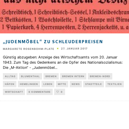
„JUDENMÖBEL“ ZU SCHLEUDERPREISEN
27. JANUAR 2017
MARGARETE ROSENBOHM-PLATE
Günstig abzugeben: Anzeige des Wirtschaftsamts vom 20. Januar
1943. Zum Tag des Gedenkens an die Opfer des Nationalsozialismus:
Die „M-Aktion“ - „Judenmöbel
...
ALLTAG
BLUMENTHAL
BREMEN
BREMEN INTERN
BREMEN-NORD
HÄFEN
HEMELINGEN
LEBEN
MITTE
NEWS
STADTTEILE
TEXTILIEN
WIRTSCHAFT
0 KOMMENTARE
0