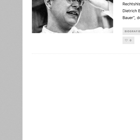
Rechtshi
Dietrich 
Bauer“, d
BIOGRAFI
0