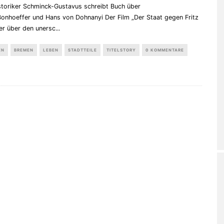
storiker Schminck-Gustavus schreibt Buch über
Bonhoeffer und Hans von Dohnanyi Der Film „Der Staat gegen Fritz
er über den unersc
...
EN
BREMEN
LEBEN
STADTTEILE
TITELSTORY
0 KOMMENTARE