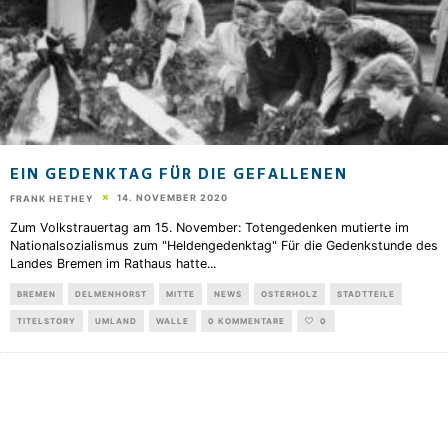
EIN GEDENKTAG FÜR DIE GEFALLENEN
14. NOVEMBER 2020
FRANK HETHEY
Zum Volkstrauertag am 15. November: Totengedenken mutierte im
Nationalsozialismus zum "Heldengedenktag" Für die Gedenkstunde des
Landes Bremen im Rathaus hatte
...
BREMEN
DELMENHORST
MITTE
NEWS
OSTERHOLZ
STADTTEILE
TITELSTORY
UMLAND
WALLE
0 KOMMENTARE
0