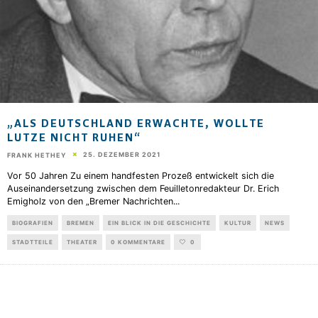
„ALS DEUTSCHLAND ERWACHTE, WOLLTE
LUTZE NICHT RUHEN“
25. DEZEMBER 2021
FRANK HETHEY
Vor 50 Jahren Zu einem handfesten Prozeß entwickelt sich die
Auseinandersetzung zwischen dem Feuilletonredakteur Dr. Erich
Emigholz von den „Bremer Nachrichten
...
BIOGRAFIEN
BREMEN
EIN BLICK IN DIE GESCHICHTE
KULTUR
NEWS
STADTTEILE
THEATER
0 KOMMENTARE
0