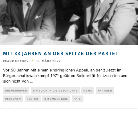
MIT 33 JAHREN AN DER SPITZE DER PARTEI
13. MÄRZ 2022
FRANK HETHEY
Vor 50 Jahren Mit einem eindringlichen Appell, an der zuletzt im
Bürgerschaftswahlkampf 1971 geübten Solidarität festzuhalten und
sich nicht von
...
BREMERHAVEN
EIN BLICK IN DIE GESCHICHTE
NEWS
PARTEIEN
PERSONEN
POLITIK
0 KOMMENTARE
0