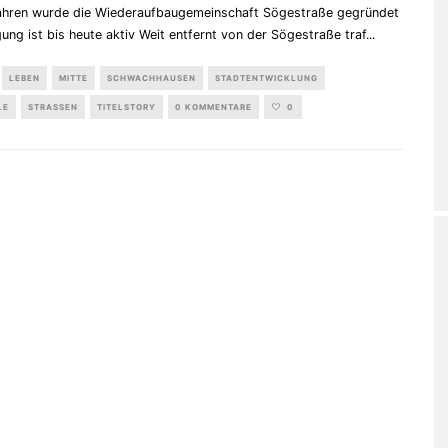
ahren wurde die Wiederaufbaugemeinschaft Sögestraße gegründet
gung ist bis heute aktiv Weit entfernt von der Sögestraße traf
...
LEBEN
MITTE
SCHWACHHAUSEN
STADTENTWICKLUNG
LE
STRASSEN
TITELSTORY
0 KOMMENTARE
0