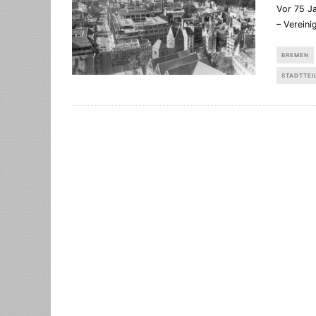
Vor 75 J
– Vereini
BREMEN
STADTTEI