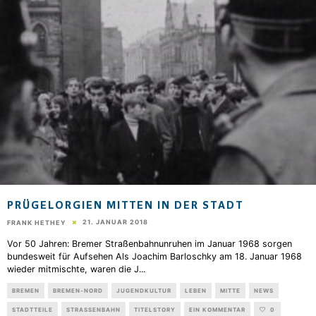
PRÜGELORGIEN MITTEN IN DER STADT
21. JANUAR 2018
FRANK HETHEY
Vor 50 Jahren: Bremer Straßenbahnunruhen im Januar 1968 sorgen
bundesweit für Aufsehen Als Joachim Barloschky am 18. Januar 1968
wieder mitmischte, waren die J
...
BREMEN
BREMEN-NORD
JUGENDKULTUR
LEBEN
MITTE
NEWS
STADTTEILE
STRASSENBAHN
TITELSTORY
EIN KOMMENTAR
0