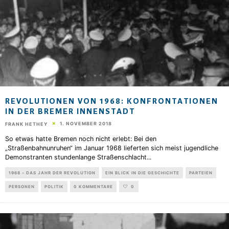
REVOLUTIONEN VON 1968: KONFRONTATIONEN
IN DER BREMER INNENSTADT
1. NOVEMBER 2018
FRANK HETHEY
So etwas hatte Bremen noch nicht erlebt: Bei den
„Straßenbahnunruhen“ im Januar 1968 lieferten sich meist jugendliche
Demonstranten stundenlange Straßenschlacht
...
1968 – DAS JAHR DER REVOLUTION
EIN BLICK IN DIE GESCHICHTE
PARTEIEN
PERSONEN
POLITIK
0 KOMMENTARE
0