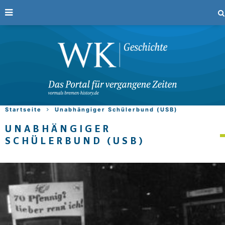
Startseite
Unabhängiger Schülerbund (USB)
UNABHÄNGIGER
SCHÜLERBUND (USB)