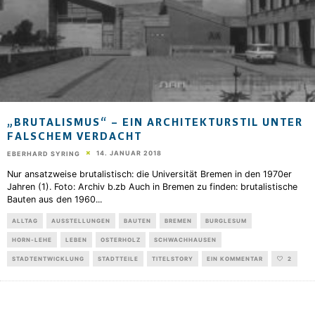
„BRUTALISMUS“ – EIN ARCHITEKTURSTIL UNTER
FALSCHEM VERDACHT
14. JANUAR 2018
EBERHARD SYRING
Nur ansatzweise brutalistisch: die Universität Bremen in den 1970er
Jahren (1). Foto: Archiv b.zb Auch in Bremen zu finden: brutalistische
Bauten aus den 1960
...
ALLTAG
AUSSTELLUNGEN
BAUTEN
BREMEN
BURGLESUM
HORN-LEHE
LEBEN
OSTERHOLZ
SCHWACHHAUSEN
STADTENTWICKLUNG
STADTTEILE
TITELSTORY
EIN KOMMENTAR
2