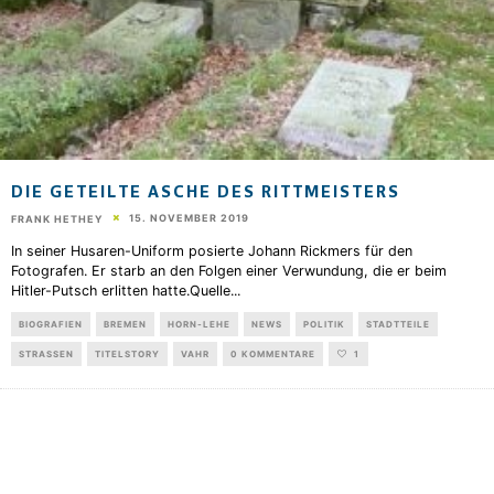
DIE GETEILTE ASCHE DES RITTMEISTERS
15. NOVEMBER 2019
FRANK HETHEY
In seiner Husaren-Uniform posierte Johann Rickmers für den
Fotografen. Er starb an den Folgen einer Verwundung, die er beim
Hitler-Putsch erlitten hatte.Quelle
...
BIOGRAFIEN
BREMEN
HORN-LEHE
NEWS
POLITIK
STADTTEILE
STRASSEN
TITELSTORY
VAHR
0 KOMMENTARE
1