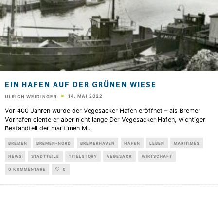
EIN HAFEN AUF DER GRÜNEN WIESE
14. MAI 2022
ULRICH WEIDINGER
Vor 400 Jahren wurde der Vegesacker Hafen eröffnet – als Bremer
Vorhafen diente er aber nicht lange Der Vegesacker Hafen, wichtiger
Bestandteil der maritimen M
...
BREMEN
BREMEN-NORD
BREMERHAVEN
HÄFEN
LEBEN
MARITIMES
NEWS
STADTTEILE
TITELSTORY
VEGESACK
WIRTSCHAFT
0 KOMMENTARE
0