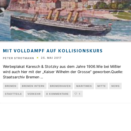
MIT VOLLDAMPF AUF KOLLISIONSKURS
25. MAI 2017
PETER STROTMANN
Werbeplakat Karesch & Stotzky aus dem Jahre 1906.Wie bei Mißler
wird auch hier mit der „Kaiser Wilhelm der Grosse“ geworben.Quelle:
Staatsarchiv Bremen
...
BREMEN
BREMEN INTERN
BREMERHAVEN
MARITIMES
MITTE
NEWS
STADTTEILE
VERKEHR
0 KOMMENTARE
1