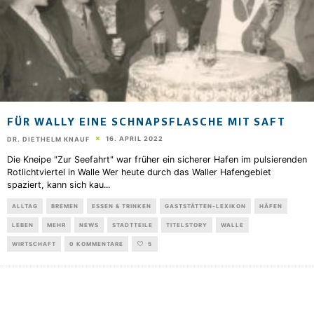
FÜR WALLY EINE SCHNAPSFLASCHE MIT SAFT
16. APRIL 2022
DR. DIETHELM KNAUF
Die Kneipe "Zur Seefahrt" war früher ein sicherer Hafen im pulsierenden
Rotlichtviertel in Walle Wer heute durch das Waller Hafengebiet
spaziert, kann sich kau
...
ALLTAG
BREMEN
ESSEN & TRINKEN
GASTSTÄTTEN-LEXIKON
HÄFEN
LEBEN
MEHR
NEWS
STADTTEILE
TITELSTORY
WALLE
WIRTSCHAFT
0 KOMMENTARE
5