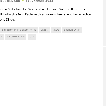
16. JANUAR 2022
BRÜGGEMANN
hren Seit etwa drei Wochen hat der Koch Wilfried K. aus der
illroth-Straße in Kattenesch an seinem Feierabend keine rechte
ehr. Dinge
...
EIN BLICK IN DIE GESCHICHTE
LEBEN
NEWS
OBERVIELAND
LE
0 KOMMENTARE
1