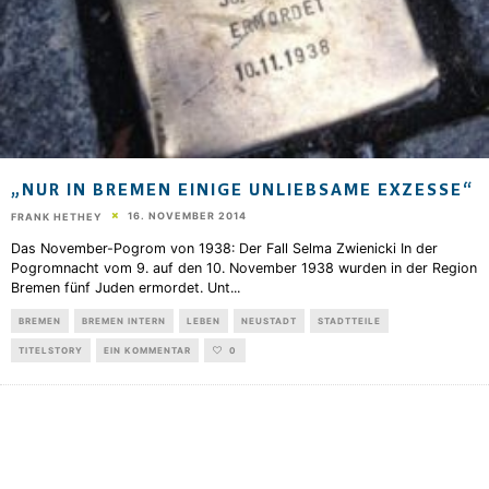
„NUR IN BREMEN EINIGE UNLIEBSAME EXZESSE“
16. NOVEMBER 2014
FRANK HETHEY
Das November-Pogrom von 1938: Der Fall Selma Zwienicki In der
Pogromnacht vom 9. auf den 10. November 1938 wurden in der Region
Bremen fünf Juden ermordet. Unt
...
BREMEN
BREMEN INTERN
LEBEN
NEUSTADT
STADTTEILE
TITELSTORY
EIN KOMMENTAR
0