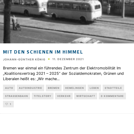
MIT DEN SCHIENEN IM HIMMEL
11. DEZEMBER 2021
JOHANN-GÜNTHER KÖNIG
Bremen war einmal ein führendes Zentrum der Elektromobilität Im
„Koalitionsvertrag 2021 – 2025“ der Sozialdemokraten, Grünen und
Liberalen heißt es: „Wir mache
...
AUTO
AUTOINDUSTRIE
BREMEN
HEMELINGEN
LEBEN
STADTTEILE
STRASSENBAHN
TITELSTORY
VERKEHR
WIRTSCHAFT
0 KOMMENTARE
1