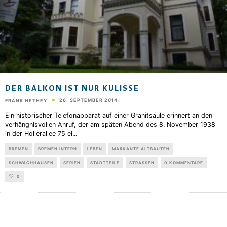
DER BALKON IST NUR KULISSE
26. SEPTEMBER 2014
FRANK HETHEY
Ein historischer Telefonapparat auf einer Granitsäule erinnert an den
verhängnisvollen Anruf, der am späten Abend des 8. November 1938
in der Hollerallee 75 ei
...
BREMEN
BREMEN INTERN
LEBEN
MARKANTE ALTBAUTEN
SCHWACHHAUSEN
SERIEN
STADTTEILE
STRASSEN
0 KOMMENTARE
0