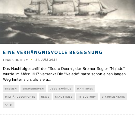
EINE VERHÄNGNISVOLLE BEGEGNUNG
31. JULI 2021
FRANK HETHEY
Das Nachfolgeschiff der "Seute Deern", der Bremer Segler "Najade",
wurde im März 1917 versenkt Die "Najade" hatte schon einen langen
Weg hinter sich, als sie a
...
BREMEN
BREMERHAVEN
GEESTEMÜNDE
MARITIMES
MILITÄRGESCHICHTE
NEWS
STADTTEILE
TITELSTORY
0 KOMMENTARE
0