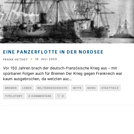
EINE PANZERFLOTTE IN DER NORDSEE
18. JULI 2020
FRANK HETHEY
Vor 150 Jahren brach der deutsch-französische Krieg aus – mit
spürbaren Folgen auch für Bremen Der Krieg gegen Frankreich war
kaum ausgebrochen, da wetzten auc
...
BREMEN
LEBEN
MILITÄRGESCHICHTE
MITTE
NEWS
STADTTEILE
TITELSTORY
0 KOMMENTARE
0