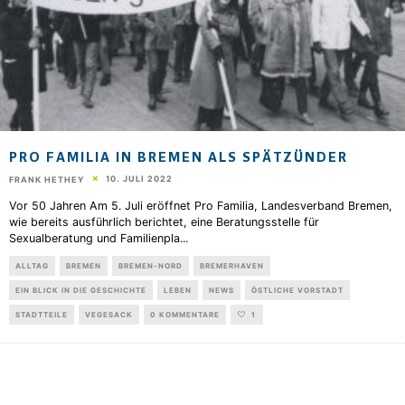
PRO FAMILIA IN BREMEN ALS SPÄTZÜNDER
10. JULI 2022
FRANK HETHEY
Vor 50 Jahren Am 5. Juli eröffnet Pro Familia, Landesverband Bremen,
wie bereits ausführlich berichtet, eine Beratungsstelle für
Sexualberatung und Familienpla
...
ALLTAG
BREMEN
BREMEN-NORD
BREMERHAVEN
EIN BLICK IN DIE GESCHICHTE
LEBEN
NEWS
ÖSTLICHE VORSTADT
STADTTEILE
VEGESACK
0 KOMMENTARE
1