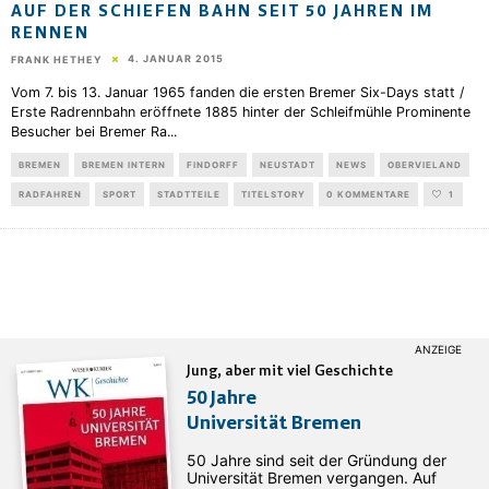
AUF DER SCHIEFEN BAHN SEIT 50 JAHREN IM
RENNEN
4. JANUAR 2015
FRANK HETHEY
Vom 7. bis 13. Januar 1965 fanden die ersten Bremer Six-Days statt /
Erste Radrennbahn eröffnete 1885 hinter der Schleifmühle Prominente
Besucher bei Bremer Ra
...
BREMEN
BREMEN INTERN
FINDORFF
NEUSTADT
NEWS
OBERVIELAND
RADFAHREN
SPORT
STADTTEILE
TITELSTORY
0 KOMMENTARE
1
Jung, aber mit viel Geschichte
50 Jahre
Universität Bremen
50 Jahre sind seit der Gründung der
Universität Bremen vergangen. Auf