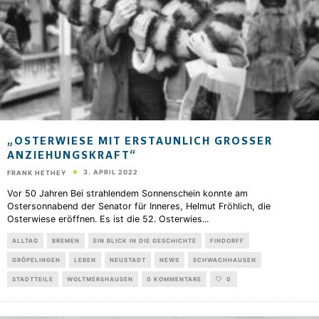
„OSTERWIESE MIT ERSTAUNLICH GROSSER A
NZIEHUNGSKRAFT“
3. APRIL 2022
FRANK HETHEY
Vor 50 Jahren Bei strahlendem Sonnenschein konnte am
Ostersonnabend der Senator für Inneres, Helmut Fröhlich, die
Osterwiese eröffnen. Es ist die 52. Osterwies
...
ALLTAG
BREMEN
EIN BLICK IN DIE GESCHICHTE
FINDORFF
GRÖPELINGEN
LEBEN
NEUSTADT
NEWS
SCHWACHHAUSEN
STADTTEILE
WOLTMERSHAUSEN
0 KOMMENTARE
0