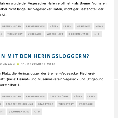
Jahren wurde der Vegesacker Hafen eröffnet – als Bremer Vorhafen
 aber nicht lange Der Vegesacker Hafen, wichtiger Bestandteil der
n M
...
BREMEN-NORD
BREMERHAVEN
HÄFEN
LEBEN
MARITIMES
NEWS
LE
TITELSTORY
VEGESACK
WIRTSCHAFT
0 KOMMENTARE
0
N MIT DEN HERINGSLOGGERN?
11. DEZEMBER 2016
SCHMANN
n Platz: die Heringslogger der Bremen-Vegesacker Fischerei-
haft.Quelle: Heimat- und Museumsverein Vegesack und Umgebung
orstellbar: I
...
BREMEN-NORD
BREMERHAVEN
GEESTEMÜNDE
HÄFEN
LEBEN
S
STADTENTWICKLUNG
STADTTEILE
TITELSTORY
VEGESACK
AFT
0 KOMMENTARE
0