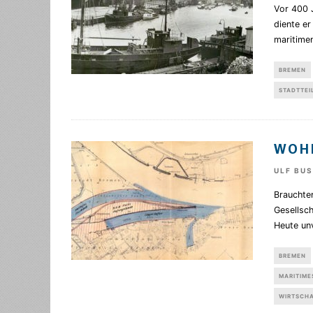
Vor 400 
diente er
maritime
BREMEN
STADTTEI
WOHI
ULF BU
Brauchte
Gesellsc
Heute unv
BREMEN
MARITIME
WIRTSCH