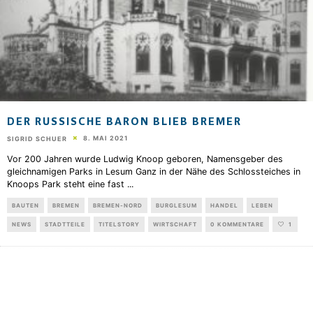
DER RUSSISCHE BARON BLIEB BREMER
8. MAI 2021
SIGRID SCHUER
Vor 200 Jahren wurde Ludwig Knoop geboren, Namensgeber des
gleichnamigen Parks in Lesum Ganz in der Nähe des Schlossteiches in
Knoops Park steht eine fast
...
BAUTEN
BREMEN
BREMEN-NORD
BURGLESUM
HANDEL
LEBEN
NEWS
STADTTEILE
TITELSTORY
WIRTSCHAFT
0 KOMMENTARE
1