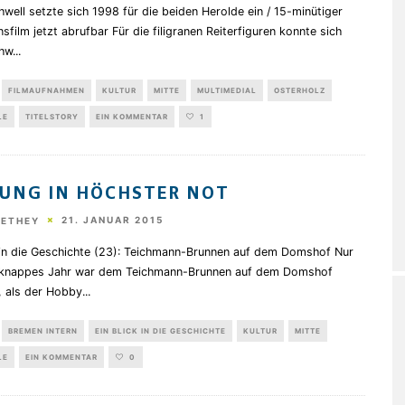
well setzte sich 1998 für die beiden Herolde ein / 15-minütiger
sfilm jetzt abrufbar Für die filigranen Reiterfiguren konnte sich
hw
...
FILMAUFNAHMEN
KULTUR
MITTE
MULTIMEDIAL
OSTERHOLZ
LE
TITELSTORY
EIN KOMMENTAR
1
UNG IN HÖCHSTER NOT
21. JANUAR 2015
HETHEY
k in die Geschichte (23): Teichmann-Brunnen auf dem Domshof Nur
 knappes Jahr war dem Teichmann-Brunnen auf dem Domshof
, als der Hobby
...
BREMEN INTERN
EIN BLICK IN DIE GESCHICHTE
KULTUR
MITTE
LE
EIN KOMMENTAR
0