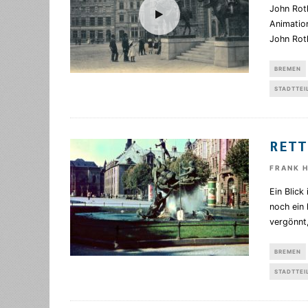
John Roth
Animation
John Rot
BREMEN
STADTTEI
RETT
FRANK 
Ein Blic
noch ein
vergönnt
BREMEN
STADTTEI