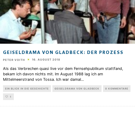
GEISELDRAMA VON GLADBECK: DER PROZESS
16. AUGUST 2018
PETER VOITH
Als das Verbrechen quasi live vor dem Fernsehpublikum stattfand,
bekam ich davon nichts mit. Im August 1988 lag ich am
Mittelmeerstrand von Tossa. Ich war damal
...
EIN BLICK IN DIE GESCHICHTE
GEISELDRAMA VON GLADBECK
0 KOMMENTARE
1