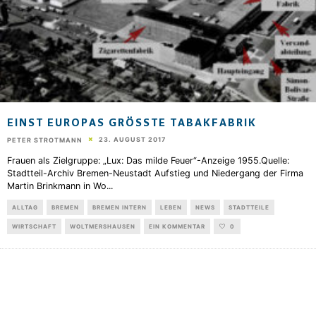
EINST EUROPAS GRÖSSTE TABAKFABRIK
23. AUGUST 2017
PETER STROTMANN
Frauen als Zielgruppe: „Lux: Das milde Feuer“-Anzeige 1955.Quelle:
Stadtteil-Archiv Bremen-Neustadt Aufstieg und Niedergang der Firma
Martin Brinkmann in Wo
...
ALLTAG
BREMEN
BREMEN INTERN
LEBEN
NEWS
STADTTEILE
WIRTSCHAFT
WOLTMERSHAUSEN
EIN KOMMENTAR
0