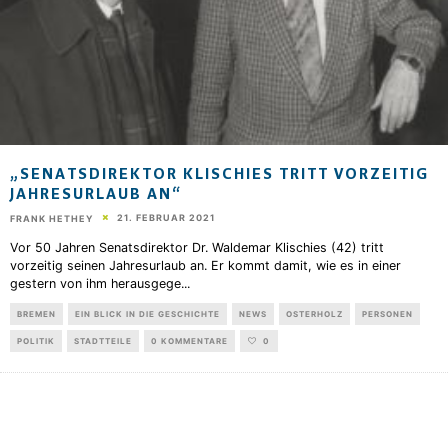
„SENATSDIREKTOR KLISCHIES TRITT VORZEITIG
JAHRESURLAUB AN“
21. FEBRUAR 2021
FRANK HETHEY
Vor 50 Jahren Senatsdirektor Dr. Waldemar Klischies (42) tritt
vorzeitig seinen Jahresurlaub an. Er kommt damit, wie es in einer
gestern von ihm herausgege
...
BREMEN
EIN BLICK IN DIE GESCHICHTE
NEWS
OSTERHOLZ
PERSONEN
POLITIK
STADTTEILE
0 KOMMENTARE
0