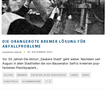
DIE ORANGEROTE BREMER LÖSUNG FÜR
ABFALLPROBLEME
19. DEZEMBER 2021
HANNAH KRUG
Vor 50 Jahren Die Aktion „Saubere Stadt“ geht weiter. Nachdem seit
August in allen Stadtteilen die von Bausenator Seifriz kreierten pop-
farbenen Plastikpapierk
...
ALLTAG
BREMEN
EIN BLICK IN DIE GESCHICHTE
LEBEN
NEWS
STADTTEILE
0 KOMMENTARE
0