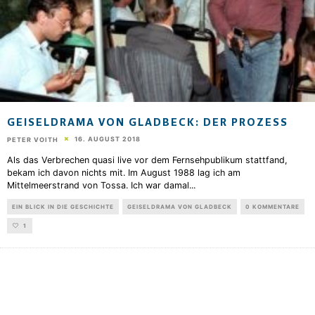
GEISELDRAMA VON GLADBECK: DER PROZESS
16. AUGUST 2018
PETER VOITH
Als das Verbrechen quasi live vor dem Fernsehpublikum stattfand,
bekam ich davon nichts mit. Im August 1988 lag ich am
Mittelmeerstrand von Tossa. Ich war damal
...
EIN BLICK IN DIE GESCHICHTE
GEISELDRAMA VON GLADBECK
0 KOMMENTARE
1