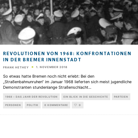
REVOLUTIONEN VON 1968: KONFRONTATIONEN
IN DER BREMER INNENSTADT
1. NOVEMBER 2018
FRANK HETHEY
So etwas hatte Bremen noch nicht erlebt: Bei den
„Straßenbahnunruhen“ im Januar 1968 lieferten sich meist jugendliche
Demonstranten stundenlange Straßenschlacht
...
1968 – DAS JAHR DER REVOLUTION
EIN BLICK IN DIE GESCHICHTE
PARTEIEN
PERSONEN
POLITIK
0 KOMMENTARE
0