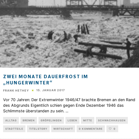
ZWEI MONATE DAUERFROST IM
„HUNGERWINTER“
15. JANUAR 2017
FRANK HETHEY
Vor 70 Jahren: Der Extremwinter 1946/47 brachte Bremen an den Rand
des Abgrunds Eigentlich schien gegen Ende Dezember 1946 das
Schlimmste überstanden zu sein.
...
ALLTAG
BREMEN
GRÖPELINGEN
LEBEN
MITTE
SCHWACHHAUSEN
STADTTEILE
TITELSTORY
WIRTSCHAFT
0 KOMMENTARE
0