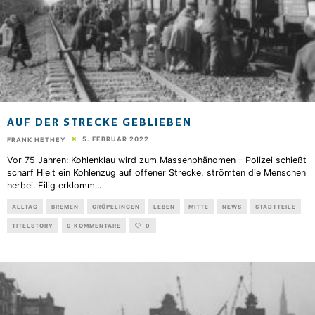
AUF DER STRECKE GEBLIEBEN
5. FEBRUAR 2022
FRANK HETHEY
Vor 75 Jahren: Kohlenklau wird zum Massenphänomen – Polizei schießt
scharf Hielt ein Kohlenzug auf offener Strecke, strömten die Menschen
herbei. Eilig erklomm
...
ALLTAG
BREMEN
GRÖPELINGEN
LEBEN
MITTE
NEWS
STADTTEILE
TITELSTORY
0 KOMMENTARE
0