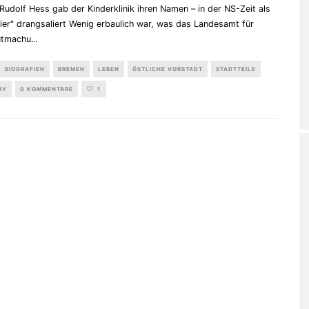
Rudolf Hess gab der Kinderklinik ihren Namen – in der NS-Zeit als
ier" drangsaliert Wenig erbaulich war, was das Landesamt für
utmachu
...
BIOGRAFIEN
BREMEN
LEBEN
ÖSTLICHE VORSTADT
STADTTEILE
RY
0 KOMMENTARE
1