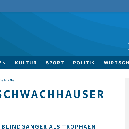
EN
KULTUR
SPORT
POLITIK
WIRTSC
rstraße
 SCHWACHHAUSER
 BLINDGÄNGER ALS TROPHÄEN