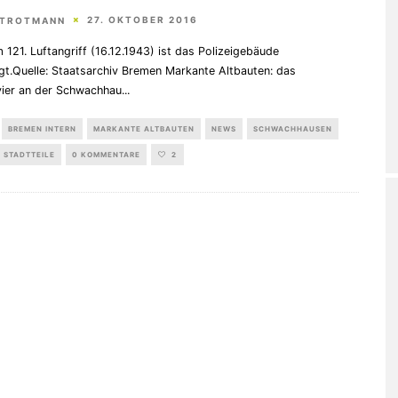
27. OKTOBER 2016
STROTMANN
121. Luftangriff (16.12.1943) ist das Polizeigebäude
gt.Quelle: Staatsarchiv Bremen Markante Altbauten: das
evier an der Schwachhau
...
BREMEN INTERN
MARKANTE ALTBAUTEN
NEWS
SCHWACHHAUSEN
STADTTEILE
0 KOMMENTARE
2