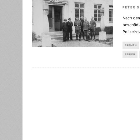
PETER 
Nach dem 
beschädi
Polizeir
BREMEN
SERIEN