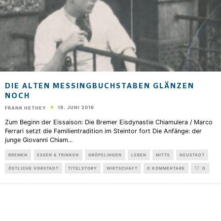
DIE ALTEN MESSINGBUCHSTABEN GLÄNZEN
NOCH
19. JUNI 2016
FRANK HETHEY
Zum Beginn der Eissaison: Die Bremer Eisdynastie Chiamulera / Marco
Ferrari setzt die Familientradition im Steintor fort Die Anfänge: der
junge Giovanni Chiam
...
BREMEN
ESSEN & TRINKEN
GRÖPELINGEN
LEBEN
MITTE
NEUSTADT
ÖSTLICHE VORSTADT
TITELSTORY
WIRTSCHAFT
0 KOMMENTARE
0