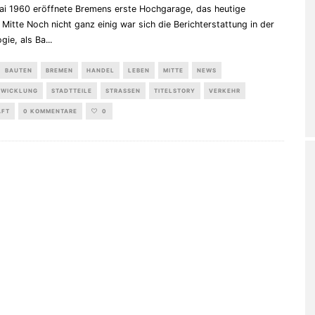
ai 1960 eröffnete Bremens erste Hochgarage, das heutige
Mitte Noch nicht ganz einig war sich die Berichterstattung in der
gie, als Ba
...
BAUTEN
BREMEN
HANDEL
LEBEN
MITTE
NEWS
TWICKLUNG
STADTTEILE
STRASSEN
TITELSTORY
VERKEHR
AFT
0 KOMMENTARE
0