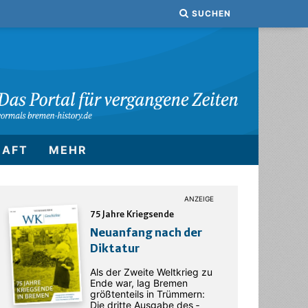
SUCHEN
HAFT
MEHR
75 Jahre Kriegsende
Neuanfang nach der
Diktatur
Als der Zweite Weltkrieg zu
Ende war, lag Bremen
größtenteils in Trümmern:
Die dritte Ausgabe des ­